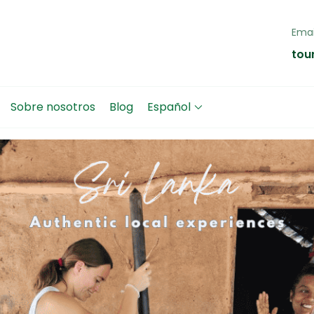
Emai
 Lanka Tours
personalizados en privado a Sri Lanka con guía en español
tou
Sobre nosotros
Blog
Español