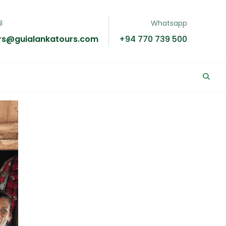
l
Whatsapp
rs@guialankatours.com
+94 770 739 500