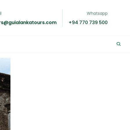
l
Whatsapp
rs@guialankatours.com
+94 770 739 500