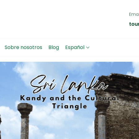
Emai
 Lanka Tours
personalizados en privado a Sri Lanka con guía en español
tou
Sobre nosotros
Blog
Español